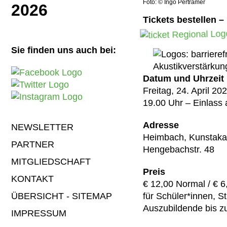
Foto: © Ingo Pertramer
2026
Tickets bestellen – 
Sie finden uns auch bei:
Datum und Uhrzeit
Freitag, 24. April 202
19.00 Uhr – Einlass
NAVIGATION
Adresse
NEWSLETTER
ÜBERSPRINGEN
Heimbach, Kunstaka
PARTNER
Hengebachstr. 48
MITGLIEDSCHAFT
Preis
KONTAKT
€ 12,00 Normal / € 6
ÜBERSICHT - SITEMAP
für Schüler*innen, S
Auszubildende bis z
IMPRESSUM