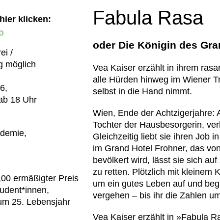
Fabula Rasa
hier klicken:
oder Die Königin des Gra
Vea Kaiser erzählt in ihrem ras
alle Hürden hinweg im Wiener Tr
6,
selbst in die Hand nimmt.
 ab 18 Uhr
Wien, Ende der Achtzigerjahre:
Tochter der Hausbesorgerin, verb
demie,
Gleichzeitig liebt sie ihren Job 
im Grand Hotel Frohner, das von
bevölkert wird, lässt sie sich a
zu retten. Plötzlich mit kleinem 
,00 ermäßigter Preis
um ein gutes Leben auf und beg
tudent*innen,
vergehen – bis ihr die Zahlen um
um 25. Lebensjahr
Vea Kaiser erzählt in »Fabula Ra